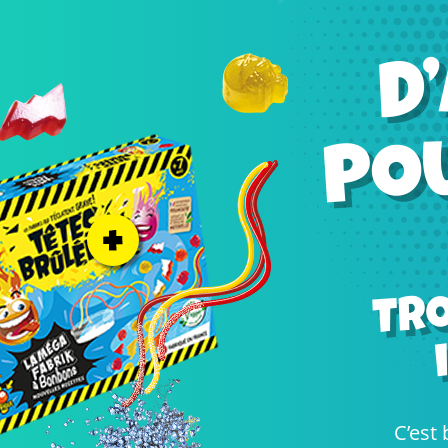
Tro
C’est 