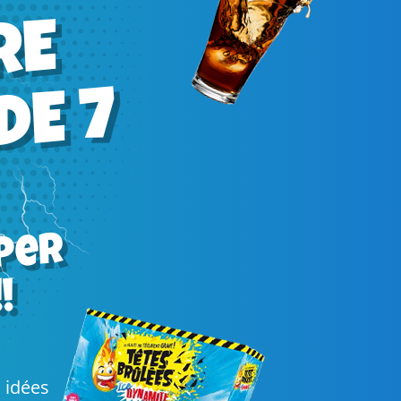
E
7
uper
!
s idées