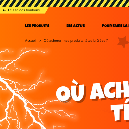
Le site des bonbons
LES PRODUITS
LES ACTUS
POUR FAIRE LA
Accueil
Où acheter mes produits têtes brûlées ?