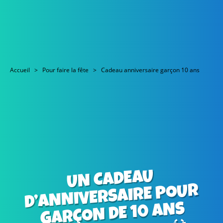
Accueil
Pour faire la fête
Cadeau anniversaire garçon 10 ans
UN CADEAU
D’ANNIVERSAIRE POUR
GARÇON DE 10 ANS