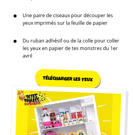
Une paire de ciseaux pour découper les
yeux imprimés sur la feuille de papier
Du ruban adhésif ou de la colle pour coller
les yeux en papier de tes monstres du 1er
avril
Contac
TÉLÉCHARGER LES YEUX
Où nous tr