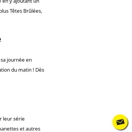
e en y ajoutant un
lus Têtes Brûlées,
e
 sa journée en
ation du matin ! Dès
r leur série
Contact
manettes et autres