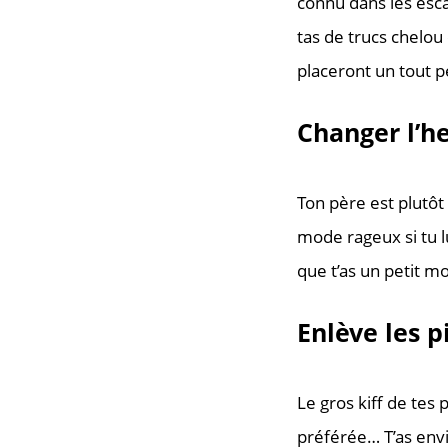
connu dans les esca
tas de trucs chelo
placeront un tout pe
Changer l’he
Ton père est plutôt
mode rageux si tu l
que t’as un petit mo
Enlève les 
Le gros kiff de tes
préférée… T’as envi