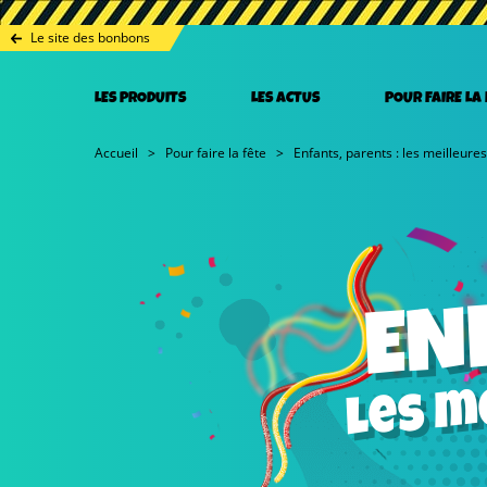
Le site des bonbons
LES PRODUITS
LES ACTUS
POUR FAIRE LA
Accueil
Pour faire la fête
Enfants, parents : les meilleures 
EN
meil