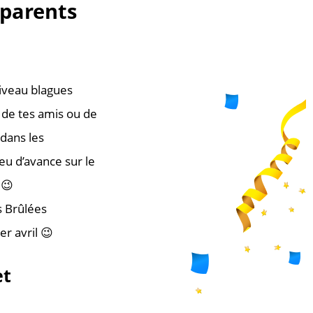
 parents
niveau blagues
s de tes amis ou de
 dans les
eu d’avance sur le
 😉
es Brûlées
r avril 😉
et