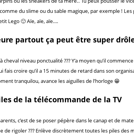
rpins ou les sneakers de ta mère.. Tu peux pousser le vic
u comme du slime ou du sable magique, par exemple ! Les p
tit Lego 🙂 Aïe, aïe, aïe….
ure partout ça peut être super drôl
 à cheval niveau ponctualité ??? Y’a moyen qu’il commence
ui fais croire qu’il a 15 minutes de retard dans son organis
ment tranquilou, avance les aiguilles de l’horloge 😁
piles de la télécommande de la TV
 parents, c’est de se poser pépère dans le canap et de mate
e de rigoler ??? Enlève discrètement toutes les piles des 