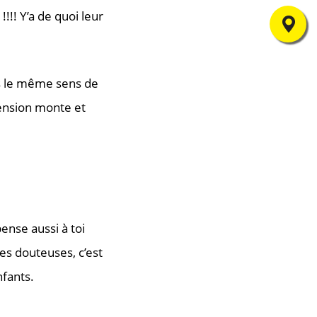
!!! Y’a de quoi leur
Où nous trouver
as le même sens de
tension monte et
ense aussi à toi
gues douteuses, c’est
nfants.