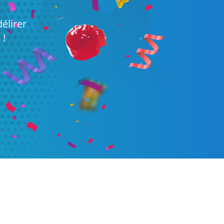
délirer
 !