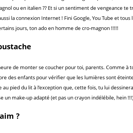
gnol ou en italien ??
Et si un sentiment de vengeance te tra
ussi la connexion Internet ! Fini Google, You Tube et tous
ertains jours, ton ado en homme de cro-magnon !!!!!
oustache
heure de monter se coucher pour toi, parents. Comme à to
re des enfants pour vérifier que les lumières sont éteint
au pied du lit à l’exception que, cette fois, tu lui dessinera
se un make-up adapté (et pas un crayon indélébile, hein !!!)
faim ?