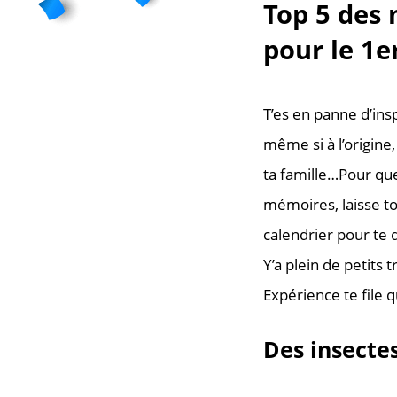
Top 5 des 
pour le 1er
T’es en panne d’ins
même si à l’origine,
ta famille…Pour que
mémoires, laisse to
calendrier pour te 
Y’a plein de petits 
Expérience te file 
Des insecte