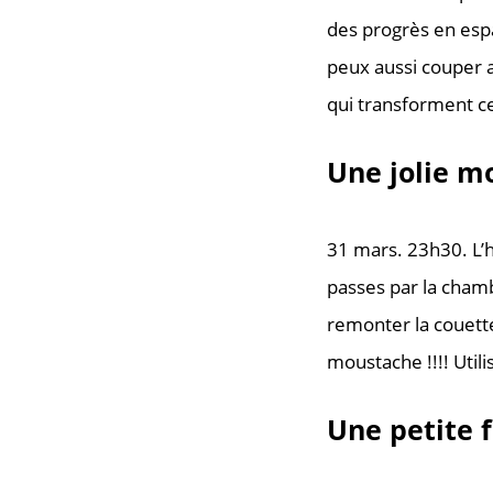
des progrès en espa
peux aussi couper a
qui transforment c
Une jolie m
31 mars. 23h30. L’
passes par la chamb
remonter la couette 
moustache !!!! Utili
Une petite 