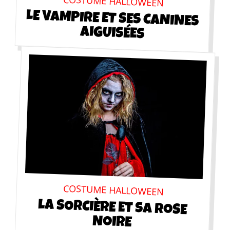
COSTUME HALLOWEEN
LE VAMPIRE ET SES CANINES
AIGUISÉES
Contac
COSTUME HALLOWEEN
Où nous tr
LA SORCIÈRE ET SA ROSE
NOIRE