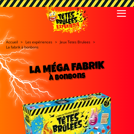
Accueil
Les expériences
Jeux Tetes Brulees
La fabrik à bonbons
LA MÉGA FABRIK
à bonbons