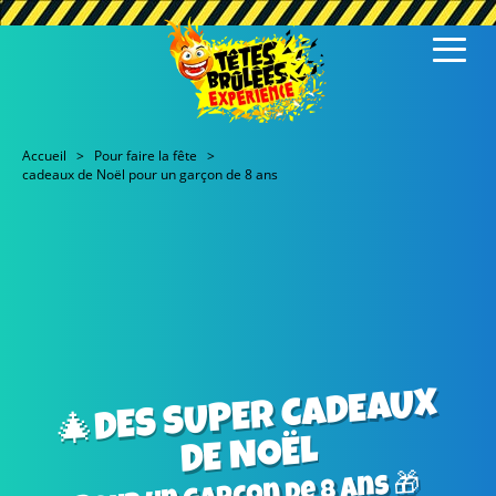
Accueil
Pour faire la fête
cadeaux de Noël pour un garçon de 8 ans
🎄DES SUPER CADEAUX
DE NOËL