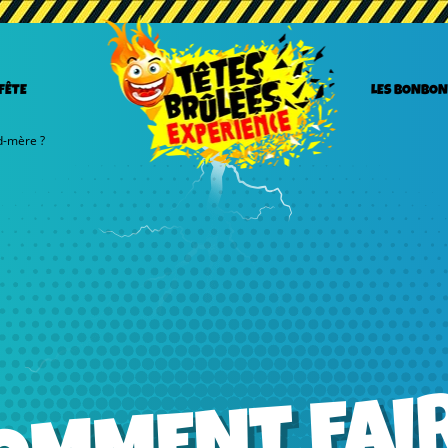
 FÊTE
LES BONBON
d-mère ?