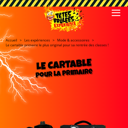
Accueil
Les expériences
Mode & accessoires
Le cartable primaire le plus original pour sa rentrée des classes !
LE CARTABLE
pour la primaire