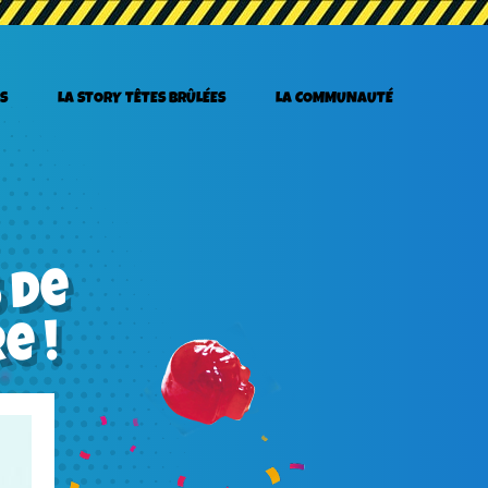
S
LA STORY TÊTES BRÛLÉES
LA COMMUNAUTÉ
0
 de
e !