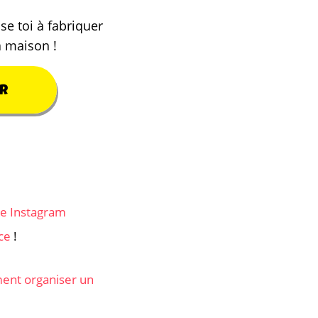
se toi à fabriquer
a maison !
R
e Instagram
ce
!
nt organiser un