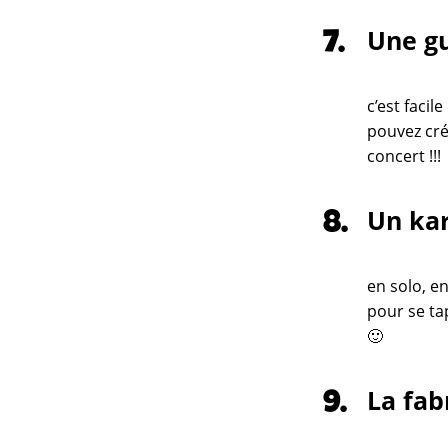
Une gu
c’est facil
pouvez cré
concert !!!
Un kar
en solo, en
pour se ta
🙂
La fab