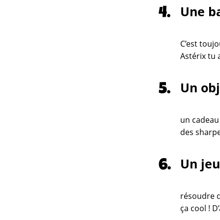
Une ba
C’est touj
Astérix tu 
Un obj
un cadeau 
des sharpe
Un jeu
résoudre d
ça cool ! 