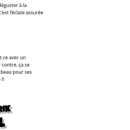
déguster à la
 c’est l’éclate assurée
et ce avec un
r contre, ça se
p beau pour ses
!!
RIK
l