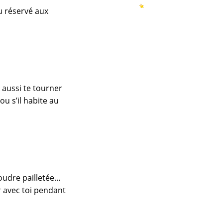
u réservé aux
x aussi te tourner
ou s’il habite au
poudre pailletée…
r avec toi pendant