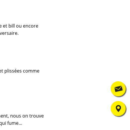
 et bill ou encore
versaire.
 et plissées comme
Contact
Où nous trouver
ment, nous on trouve
u qui fume…